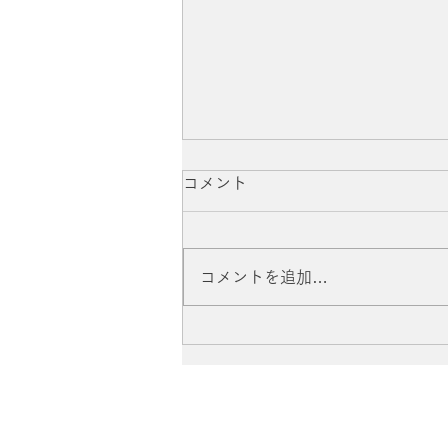
コメント
コメントを追加…
伝記漫画「三浦綾子」刊行記
念イベントに参加いたしまし
た。2026.6.27