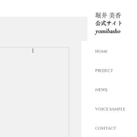
​堀井 美香
​公式サイト
yomibasho
Home
PROJECT
NEWS
VOICE SAMPLE
CONTACT