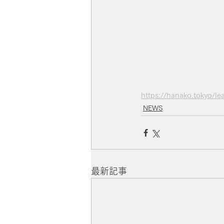
https://hanako.tokyo/l
NEWS
最新記事