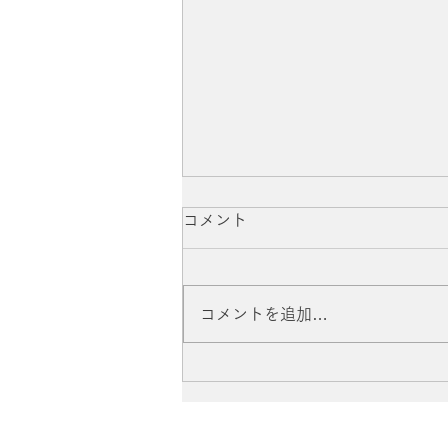
コメント
コメントを追加…
伝記漫画「三浦綾子」刊行記
念イベントに参加いたしまし