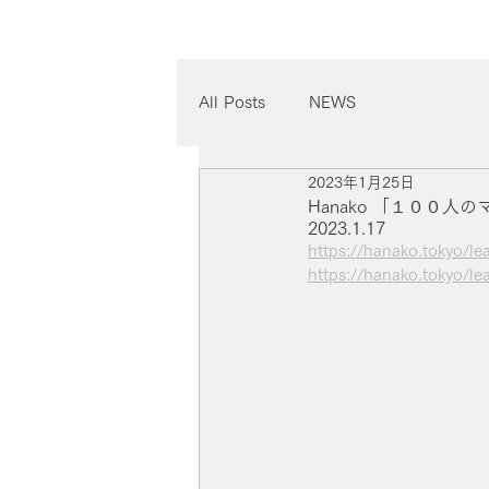
All Posts
NEWS
2023年1月25日
Hanako 「１００
2023.1.17
https://hanako.tokyo/l
https://hanako.tokyo/l