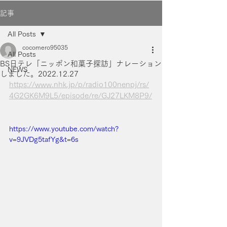
記事
All Posts
cocomero95035
All Posts
BS日テレ「ニッポン和菓子探訪」ナレーション
NEWS
しました。2022.12.27
https://www.nhk.jp/p/radio100nenpj/rs/
4G2GK6M9L5/episode/re/GJ27LKM8P9/
https://www.youtube.com/watch?
v=9JVDg5tafYg&t=6s