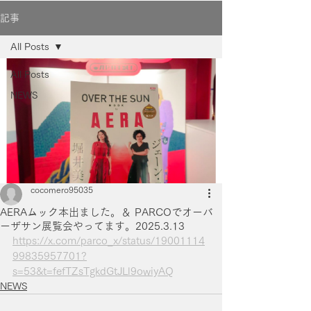
記事
All Posts
All Posts
NEWS
cocomero95035
AERAムック本出ました。＆ PARCOでオーバ
ーザサン展覧会やってます。2025.3.13
https://x.com/parco_x/status/19001114
99835957701?
s=53&t=fefTZsTgkdGtJLl9owiyAQ
NEWS