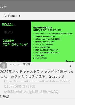
記事
All Posts
All Posts
NEWS
cocomero95035
2025年ポッドキャストランキング1位獲得しま
した。ありがとうございます。2025.3.8
https://x.com/horiimikatbs/status/18982
82577066139893?
s=53&t=fefTZsTgkdGtJLl9owiyAQ
NEWS