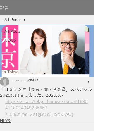
記事
All Posts
All Posts
NEWS
cocomero95035
ＴＢＳラジオ「東京・春・音楽祭」スペシャル
2025に出演しました。2025.3.7
https://x.com/tokyo_harusai/status/1895
411891494928565?
s=53&t=fefTZsTgkdGtJLl9owiyAQ
NEWS