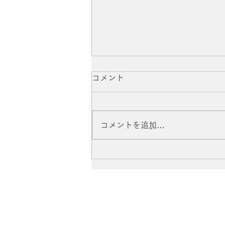
コメント
コメントを追加…
伝記漫画「三浦綾子」刊行記
念イベントに参加いたしまし
た。2026.6.27