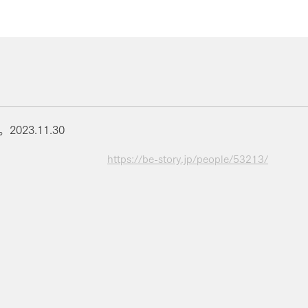
23.11.30
https://be-story.jp/people/53213/