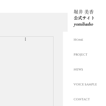
​堀井 美香
​公式サイト
yomibasho
Home
PROJECT
NEWS
VOICE SAMPLE
CONTACT