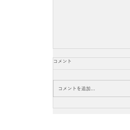
コメント
コメントを追加…
伝記漫画「三浦綾子」刊行記
念イベントに参加いたしまし
た。2026.6.27