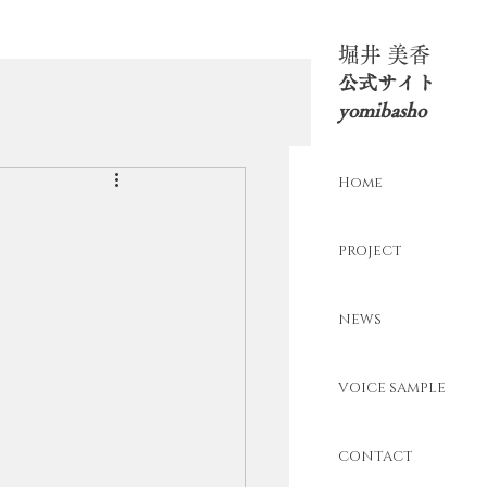
​堀井 美香
​公式サイト
yomibasho
Home
PROJECT
NEWS
VOICE SAMPLE
CONTACT