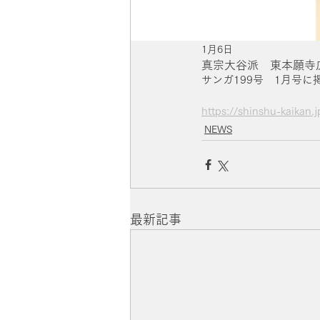
1月6日
真宗大谷派 東本願寺広
サンガ199号　1月号
https://shinshu-kaikan
NEWS
最新記事