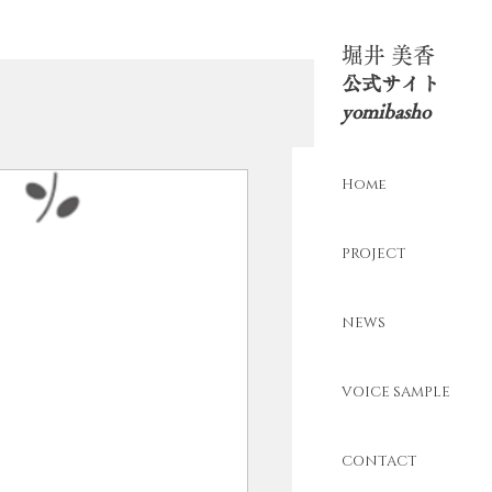
​堀井 美香
​公式サイト
yomibasho
Home
PROJECT
NEWS
VOICE SAMPLE
CONTACT