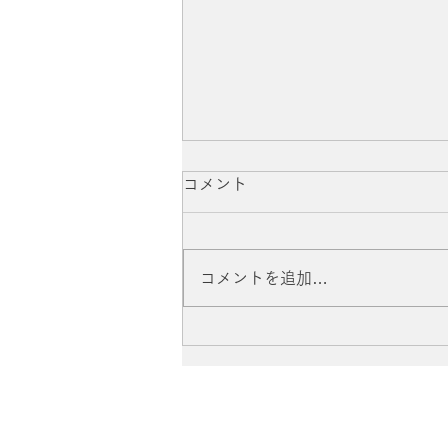
コメント
コメントを追加…
伝記漫画「三浦綾子」刊行記
念イベントに参加いたしまし
た。2026.6.27