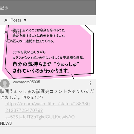
記事
All Posts
All Posts
NEWS
cocomero95035
映画うぉっしゅの試写会コメントさせていただ
きました。2025.1.27
https://x.com/wash_film_/status/188380
2123772547079?
s=53&t=fefTZsTgkdGtJLl9owiyAQ
NEWS