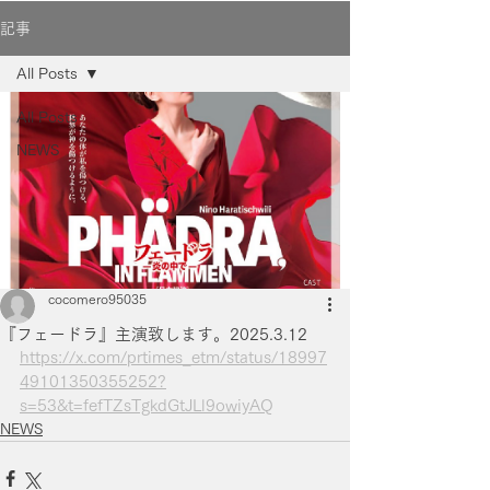
記事
All Posts
All Posts
NEWS
cocomero95035
『フェードラ』主演致します。2025.3.12
https://x.com/prtimes_etm/status/18997
49101350355252?
s=53&t=fefTZsTgkdGtJLl9owiyAQ
NEWS